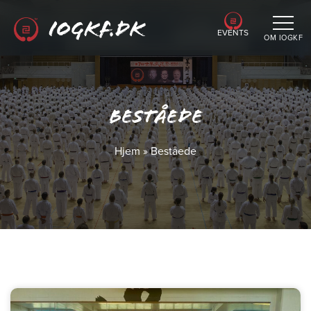
EVENTS
OM IOGKF
Beståede
Hjem
»
Beståede